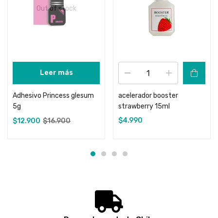
Out of stock
Leer más
Adhesivo Princess glesum
acelerador booster
5g
strawberry 15ml
$
4.990
$
12.900
$
16.900