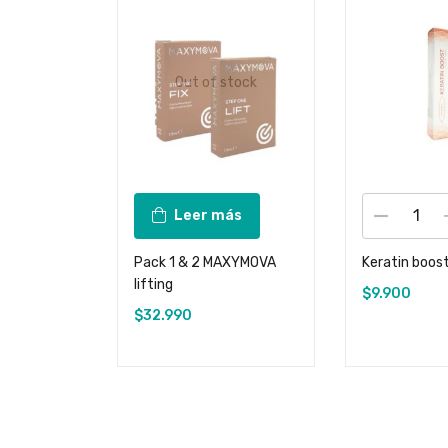
Out of stock
Leer más
Pack 1 & 2 MAXYMOVA
Keratin boos
lifting
$
9.900
$
32.990