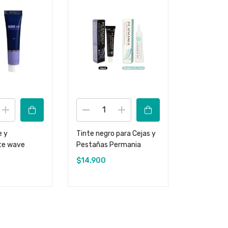
Descuento
 y
Tinte negro para Cejas y
Permanent
te wave
Pestañas Permania
dermik
$
14.900
$
19.800