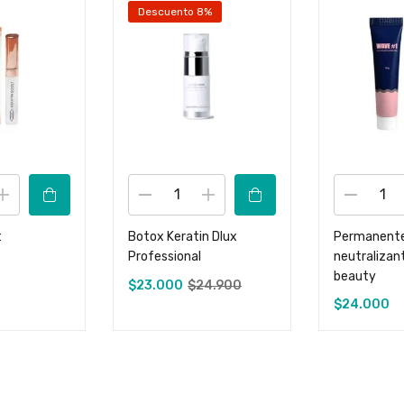
Descuento 8%
t
Botox Keratin Dlux
Permanente
Professional
neutralizan
beauty
$
23.000
$
24.900
$
24.000