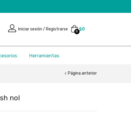
Iniciar sesión / Registrarse
$
0
0
cesorios
Herramientas
Página anterior
ash nol