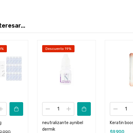
eresar...
0%
Descuento 19%
g
neutralizante aynibel
Keratin boo
dermik
$
9.900
9.990