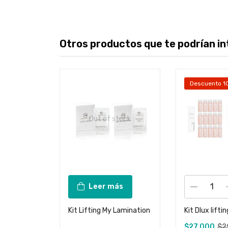
Otros productos que te podrían int
Descuento 1
Out of stock
Leer más
Kit Lifting My Lamination
Kit Dlux liftin
$
27.000
$
2