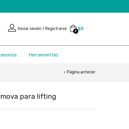
Iniciar sesión / Registrarse
$
0
0
cesorios
Herramientas
Página anterior
ova para lifting