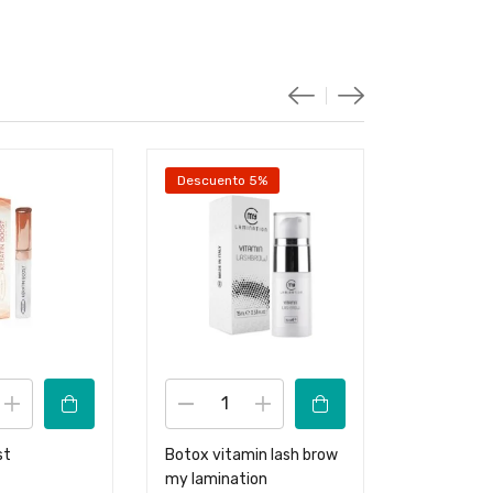
Descuento 5%
Out 
Lee
st
Botox vitamin lash brow
Balm lash l
my lamination
$
18.500