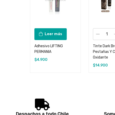
Leer más
Adhesivo LIFTING
Tinte Dark B
PERMANIA
Pestañas Y C
Oxidante
$
4.900
$
14.900
Despachos a todo Chile
Somo