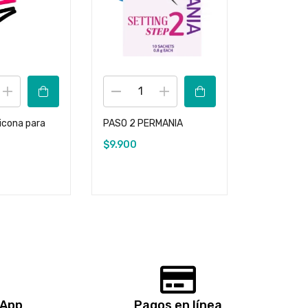
licona para
PASO 2 PERMANIA
Keratin Vi
wave
$
9.900
$
9.000
sApp
Pagos en línea