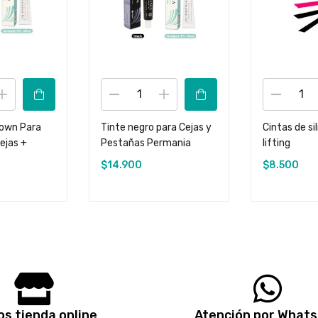
rown Para
Tinte negro para Cejas y
Cintas de si
ejas +
Pestañas Permania
lifting
$
14.900
$
8.500
s tienda online
Atención por What