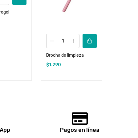
rogel
Pure crea
Dlux profe
$
9.900
Brocha de limpieza
$
1.290
sApp
Pagos en línea