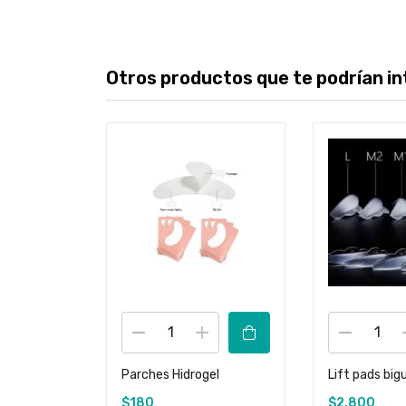
Otros productos que te podrían int
Parches Hidrogel
Lift pads big
$
180
$
2.800