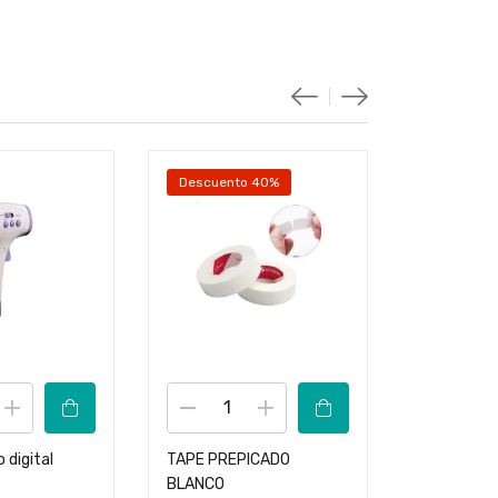
Descuento 40%
Out 
Lee
digital
TAPE PREPICADO
bigudies f
BLANCO
$
10.000