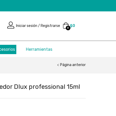
Iniciar sesión / Registrarse
$
0
0
cesorios
Herramientas
Página anterior
dor Dlux professional 15ml