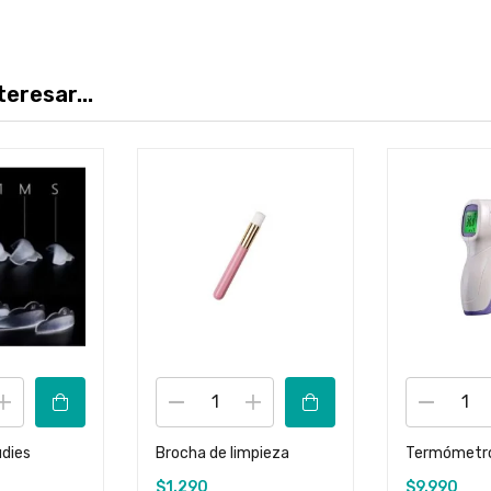
eresar...
udies
Brocha de limpieza
Termómetro 
$
1.290
$
9.990