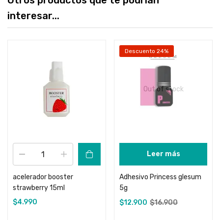
Otros productos que te podrían
interesar...
Descuento 24%
Out of stock
Leer más
acelerador booster
Adhesivo Princess glesum
strawberry 15ml
5g
$
4.990
$
12.900
$
16.900