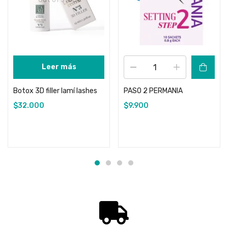
Leer más
Botox 3D filler lamí lashes
PASO 2 PERMANIA
$
32.000
$
9.900